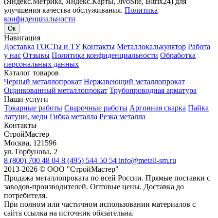
(Яндекс.Метрика, Яндекс.Карты, JivoSite, Bitrix24) для
улучшения качества обслуживания.
Политика
конфиденциальности
Ок
Навигация
Доставка
ГОСТы и ТУ
Контакты
Металлокалькулятор
Работа
у нас
Отзывы
Политика конфиденциальности
Обработка
персональных данных
Каталог товаров
Черный металлопрокат
Нержавеющий металлопрокат
Оцинкованный металлопрокат
Трубопроводная арматура
Наши услуги
Токарные работы
Сварочные работы
Аргонная сварка
Пайка
латуни, меди
Гибка металла
Резка металла
Контакты
СтройМастер
Москва
,
121596
ул. Горбунова, 2
8 (800) 700 48 04
8 (495) 544 50 54
info@metall-sm.ru
2013-2026
©
ООО "СтройМастер"
Продажа металлопроката по всей России. Прямые поставки с
заводов-производителей. Оптовые цены. Доставка до
потребителя.
При полном или частичном использовании материалов с
сайта ссылка на источник обязательна.