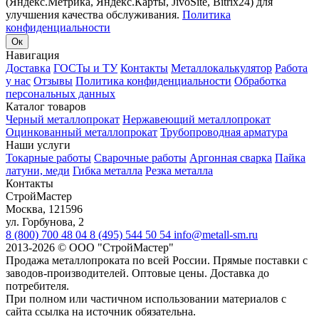
(Яндекс.Метрика, Яндекс.Карты, JivoSite, Bitrix24) для
улучшения качества обслуживания.
Политика
конфиденциальности
Ок
Навигация
Доставка
ГОСТы и ТУ
Контакты
Металлокалькулятор
Работа
у нас
Отзывы
Политика конфиденциальности
Обработка
персональных данных
Каталог товаров
Черный металлопрокат
Нержавеющий металлопрокат
Оцинкованный металлопрокат
Трубопроводная арматура
Наши услуги
Токарные работы
Сварочные работы
Аргонная сварка
Пайка
латуни, меди
Гибка металла
Резка металла
Контакты
СтройМастер
Москва
,
121596
ул. Горбунова, 2
8 (800) 700 48 04
8 (495) 544 50 54
info@metall-sm.ru
2013-2026
©
ООО "СтройМастер"
Продажа металлопроката по всей России. Прямые поставки с
заводов-производителей. Оптовые цены. Доставка до
потребителя.
При полном или частичном использовании материалов с
сайта ссылка на источник обязательна.