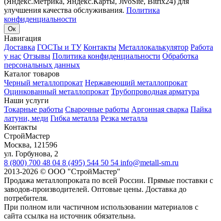
(Яндекс.Метрика, Яндекс.Карты, JivoSite, Bitrix24) для
улучшения качества обслуживания.
Политика
конфиденциальности
Ок
Навигация
Доставка
ГОСТы и ТУ
Контакты
Металлокалькулятор
Работа
у нас
Отзывы
Политика конфиденциальности
Обработка
персональных данных
Каталог товаров
Черный металлопрокат
Нержавеющий металлопрокат
Оцинкованный металлопрокат
Трубопроводная арматура
Наши услуги
Токарные работы
Сварочные работы
Аргонная сварка
Пайка
латуни, меди
Гибка металла
Резка металла
Контакты
СтройМастер
Москва
,
121596
ул. Горбунова, 2
8 (800) 700 48 04
8 (495) 544 50 54
info@metall-sm.ru
2013-2026
©
ООО "СтройМастер"
Продажа металлопроката по всей России. Прямые поставки с
заводов-производителей. Оптовые цены. Доставка до
потребителя.
При полном или частичном использовании материалов с
сайта ссылка на источник обязательна.