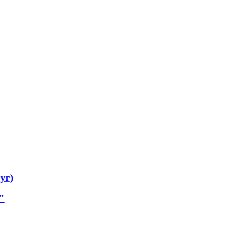
уг)
"