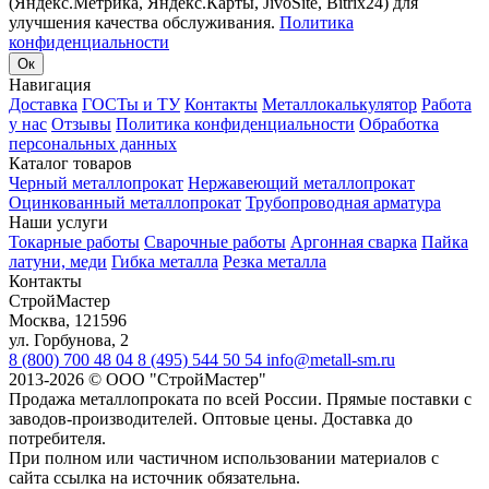
(Яндекс.Метрика, Яндекс.Карты, JivoSite, Bitrix24) для
улучшения качества обслуживания.
Политика
конфиденциальности
Ок
Навигация
Доставка
ГОСТы и ТУ
Контакты
Металлокалькулятор
Работа
у нас
Отзывы
Политика конфиденциальности
Обработка
персональных данных
Каталог товаров
Черный металлопрокат
Нержавеющий металлопрокат
Оцинкованный металлопрокат
Трубопроводная арматура
Наши услуги
Токарные работы
Сварочные работы
Аргонная сварка
Пайка
латуни, меди
Гибка металла
Резка металла
Контакты
СтройМастер
Москва
,
121596
ул. Горбунова, 2
8 (800) 700 48 04
8 (495) 544 50 54
info@metall-sm.ru
2013-2026
©
ООО "СтройМастер"
Продажа металлопроката по всей России. Прямые поставки с
заводов-производителей. Оптовые цены. Доставка до
потребителя.
При полном или частичном использовании материалов с
сайта ссылка на источник обязательна.