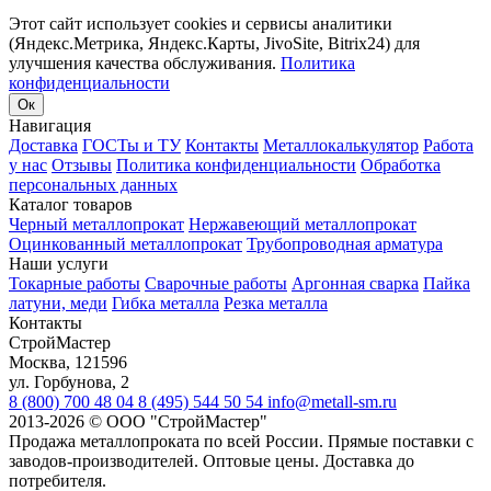
Этот сайт использует cookies и сервисы аналитики
(Яндекс.Метрика, Яндекс.Карты, JivoSite, Bitrix24) для
улучшения качества обслуживания.
Политика
конфиденциальности
Ок
Навигация
Доставка
ГОСТы и ТУ
Контакты
Металлокалькулятор
Работа
у нас
Отзывы
Политика конфиденциальности
Обработка
персональных данных
Каталог товаров
Черный металлопрокат
Нержавеющий металлопрокат
Оцинкованный металлопрокат
Трубопроводная арматура
Наши услуги
Токарные работы
Сварочные работы
Аргонная сварка
Пайка
латуни, меди
Гибка металла
Резка металла
Контакты
СтройМастер
Москва
,
121596
ул. Горбунова, 2
8 (800) 700 48 04
8 (495) 544 50 54
info@metall-sm.ru
2013-2026
©
ООО "СтройМастер"
Продажа металлопроката по всей России. Прямые поставки с
заводов-производителей. Оптовые цены. Доставка до
потребителя.