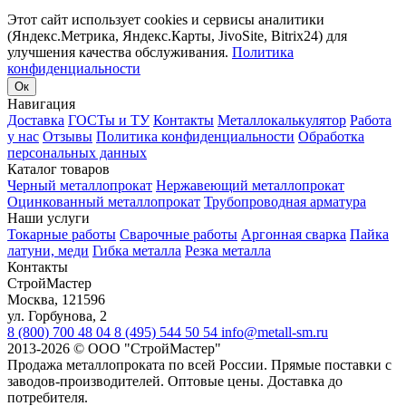
Этот сайт использует cookies и сервисы аналитики
(Яндекс.Метрика, Яндекс.Карты, JivoSite, Bitrix24) для
улучшения качества обслуживания.
Политика
конфиденциальности
Ок
Навигация
Доставка
ГОСТы и ТУ
Контакты
Металлокалькулятор
Работа
у нас
Отзывы
Политика конфиденциальности
Обработка
персональных данных
Каталог товаров
Черный металлопрокат
Нержавеющий металлопрокат
Оцинкованный металлопрокат
Трубопроводная арматура
Наши услуги
Токарные работы
Сварочные работы
Аргонная сварка
Пайка
латуни, меди
Гибка металла
Резка металла
Контакты
СтройМастер
Москва
,
121596
ул. Горбунова, 2
8 (800) 700 48 04
8 (495) 544 50 54
info@metall-sm.ru
2013-2026
©
ООО "СтройМастер"
Продажа металлопроката по всей России. Прямые поставки с
заводов-производителей. Оптовые цены. Доставка до
потребителя.