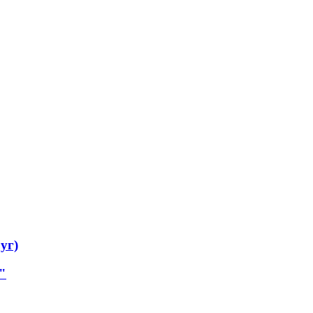
уг)
"