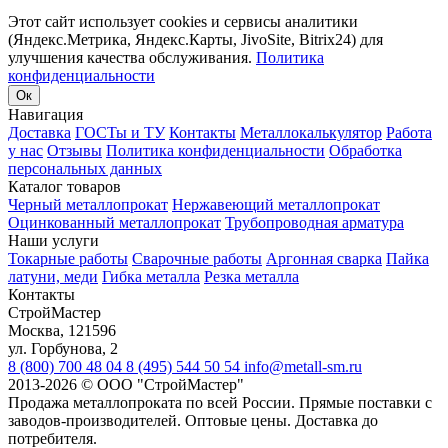
Этот сайт использует cookies и сервисы аналитики
(Яндекс.Метрика, Яндекс.Карты, JivoSite, Bitrix24) для
улучшения качества обслуживания.
Политика
конфиденциальности
Ок
Навигация
Доставка
ГОСТы и ТУ
Контакты
Металлокалькулятор
Работа
у нас
Отзывы
Политика конфиденциальности
Обработка
персональных данных
Каталог товаров
Черный металлопрокат
Нержавеющий металлопрокат
Оцинкованный металлопрокат
Трубопроводная арматура
Наши услуги
Токарные работы
Сварочные работы
Аргонная сварка
Пайка
латуни, меди
Гибка металла
Резка металла
Контакты
СтройМастер
Москва
,
121596
ул. Горбунова, 2
8 (800) 700 48 04
8 (495) 544 50 54
info@metall-sm.ru
2013-2026
©
ООО "СтройМастер"
Продажа металлопроката по всей России. Прямые поставки с
заводов-производителей. Оптовые цены. Доставка до
потребителя.