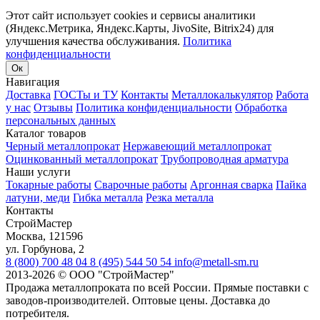
Этот сайт использует cookies и сервисы аналитики
(Яндекс.Метрика, Яндекс.Карты, JivoSite, Bitrix24) для
улучшения качества обслуживания.
Политика
конфиденциальности
Ок
Навигация
Доставка
ГОСТы и ТУ
Контакты
Металлокалькулятор
Работа
у нас
Отзывы
Политика конфиденциальности
Обработка
персональных данных
Каталог товаров
Черный металлопрокат
Нержавеющий металлопрокат
Оцинкованный металлопрокат
Трубопроводная арматура
Наши услуги
Токарные работы
Сварочные работы
Аргонная сварка
Пайка
латуни, меди
Гибка металла
Резка металла
Контакты
СтройМастер
Москва
,
121596
ул. Горбунова, 2
8 (800) 700 48 04
8 (495) 544 50 54
info@metall-sm.ru
2013-2026
©
ООО "СтройМастер"
Продажа металлопроката по всей России. Прямые поставки с
заводов-производителей. Оптовые цены. Доставка до
потребителя.