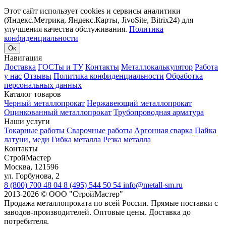
Этот сайт использует cookies и сервисы аналитики
(Яндекс.Метрика, Яндекс.Карты, JivoSite, Bitrix24) для
улучшения качества обслуживания.
Политика
конфиденциальности
Ок
Навигация
Доставка
ГОСТы и ТУ
Контакты
Металлокалькулятор
Работа
у нас
Отзывы
Политика конфиденциальности
Обработка
персональных данных
Каталог товаров
Черный металлопрокат
Нержавеющий металлопрокат
Оцинкованный металлопрокат
Трубопроводная арматура
Наши услуги
Токарные работы
Сварочные работы
Аргонная сварка
Пайка
латуни, меди
Гибка металла
Резка металла
Контакты
СтройМастер
Москва
,
121596
ул. Горбунова, 2
8 (800) 700 48 04
8 (495) 544 50 54
info@metall-sm.ru
2013-2026
©
ООО "СтройМастер"
Продажа металлопроката по всей России. Прямые поставки с
заводов-производителей. Оптовые цены. Доставка до
потребителя.