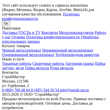
Этот сайт использует cookies и сервисы аналитики
(Яндекс.Метрика, Яндекс.Карты, JivoSite, Bitrix24) для
улучшения качества обслуживания.
Политика
конфиденциальности
Ок
Навигация
Доставка
ГОСТы и ТУ
Контакты
Металлокалькулятор
Работа
у нас
Отзывы
Политика конфиденциальности
Обработка
персональных данных
Каталог товаров
Черный металлопрокат
Нержавеющий металлопрокат
Оцинкованный металлопрокат
Трубопроводная арматура
Наши услуги
Токарные работы
Сварочные работы
Аргонная сварка
Пайка
латуни, меди
Гибка металла
Резка металла
Контакты
СтройМастер
Москва
,
121596
ул. Горбунова, 2
8 (800) 700 48 04
8 (495) 544 50 54
info@metall-sm.ru
2013-2026
©
ООО "СтройМастер"
Продажа металлопроката по всей России. Прямые поставки с
заводов-производителей. Оптовые цены. Доставка до
потребителя.