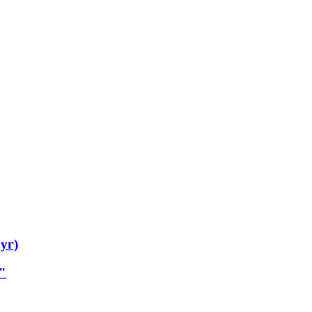
уг)
"