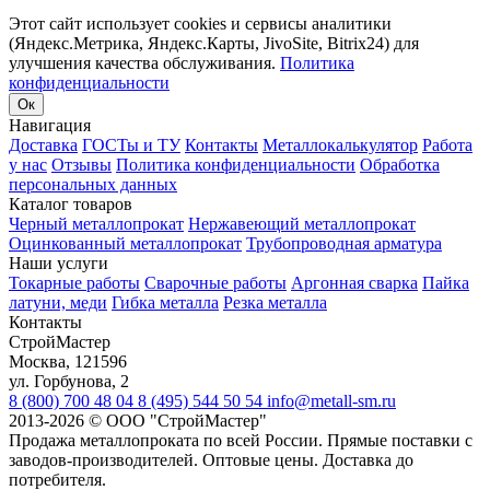
Этот сайт использует cookies и сервисы аналитики
(Яндекс.Метрика, Яндекс.Карты, JivoSite, Bitrix24) для
улучшения качества обслуживания.
Политика
конфиденциальности
Ок
Навигация
Доставка
ГОСТы и ТУ
Контакты
Металлокалькулятор
Работа
у нас
Отзывы
Политика конфиденциальности
Обработка
персональных данных
Каталог товаров
Черный металлопрокат
Нержавеющий металлопрокат
Оцинкованный металлопрокат
Трубопроводная арматура
Наши услуги
Токарные работы
Сварочные работы
Аргонная сварка
Пайка
латуни, меди
Гибка металла
Резка металла
Контакты
СтройМастер
Москва
,
121596
ул. Горбунова, 2
8 (800) 700 48 04
8 (495) 544 50 54
info@metall-sm.ru
2013-2026
©
ООО "СтройМастер"
Продажа металлопроката по всей России. Прямые поставки с
заводов-производителей. Оптовые цены. Доставка до
потребителя.