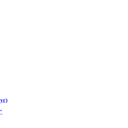
уг)
"