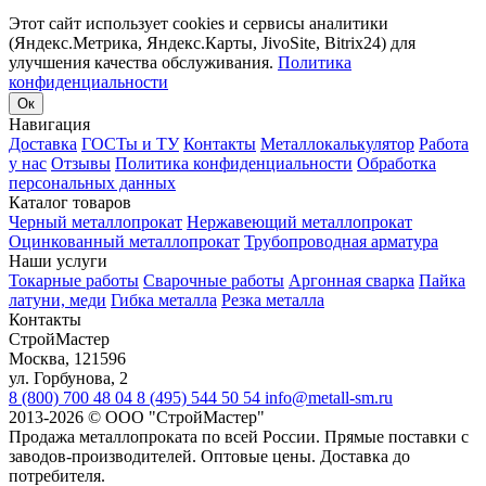
Этот сайт использует cookies и сервисы аналитики
(Яндекс.Метрика, Яндекс.Карты, JivoSite, Bitrix24) для
улучшения качества обслуживания.
Политика
конфиденциальности
Ок
Навигация
Доставка
ГОСТы и ТУ
Контакты
Металлокалькулятор
Работа
у нас
Отзывы
Политика конфиденциальности
Обработка
персональных данных
Каталог товаров
Черный металлопрокат
Нержавеющий металлопрокат
Оцинкованный металлопрокат
Трубопроводная арматура
Наши услуги
Токарные работы
Сварочные работы
Аргонная сварка
Пайка
латуни, меди
Гибка металла
Резка металла
Контакты
СтройМастер
Москва
,
121596
ул. Горбунова, 2
8 (800) 700 48 04
8 (495) 544 50 54
info@metall-sm.ru
2013-2026
©
ООО "СтройМастер"
Продажа металлопроката по всей России. Прямые поставки с
заводов-производителей. Оптовые цены. Доставка до
потребителя.