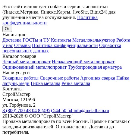
Этот сайт использует cookies и сервисы аналитики
(Яндекс.Метрика, Яндекс.Карты, JivoSite, Bitrix24) для
улучшения качества обслуживания.
Политика
конфиденциальности
Ок
Навигация
Доставка
ГОСТы и ТУ
Контакты
Металлокалькулятор
Работа
у нас
Отзывы
Политика конфиденциальности
Обработка
персональных данных
Каталог товаров
Черный металлопрокат
Нержавеющий металлопрокат
Оцинкованный металлопрокат
Трубопроводная арматура
Наши услуги
Токарные работы
Сварочные работы
Аргонная сварка
Пайка
латуни, меди
Гибка металла
Резка металла
Контакты
СтройМастер
Москва
,
121596
ул. Горбунова, 2
8 (800) 700 48 04
8 (495) 544 50 54
info@metall-sm.ru
2013-2026
©
ООО "СтройМастер"
Продажа металлопроката по всей России. Прямые поставки с
заводов-производителей. Оптовые цены. Доставка до
потребителя.