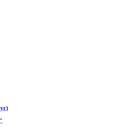
уг)
"