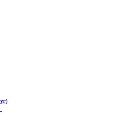
уг)
"