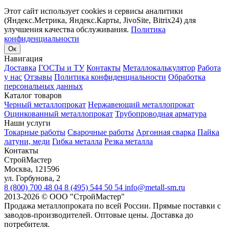
Этот сайт использует cookies и сервисы аналитики
(Яндекс.Метрика, Яндекс.Карты, JivoSite, Bitrix24) для
улучшения качества обслуживания.
Политика
конфиденциальности
Ок
Навигация
Доставка
ГОСТы и ТУ
Контакты
Металлокалькулятор
Работа
у нас
Отзывы
Политика конфиденциальности
Обработка
персональных данных
Каталог товаров
Черный металлопрокат
Нержавеющий металлопрокат
Оцинкованный металлопрокат
Трубопроводная арматура
Наши услуги
Токарные работы
Сварочные работы
Аргонная сварка
Пайка
латуни, меди
Гибка металла
Резка металла
Контакты
СтройМастер
Москва
,
121596
ул. Горбунова, 2
8 (800) 700 48 04
8 (495) 544 50 54
info@metall-sm.ru
2013-2026
©
ООО "СтройМастер"
Продажа металлопроката по всей России. Прямые поставки с
заводов-производителей. Оптовые цены. Доставка до
потребителя.