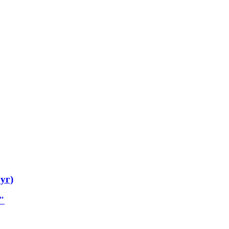
уг)
"