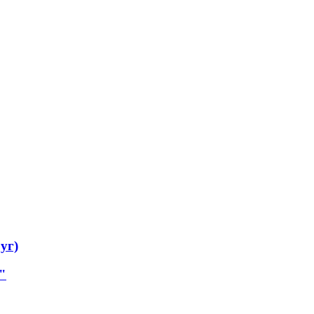
уг)
"