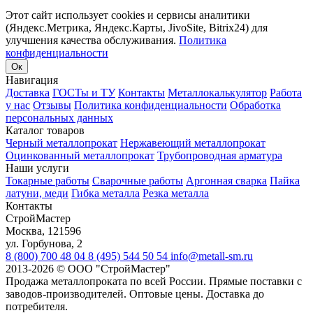
Этот сайт использует cookies и сервисы аналитики
(Яндекс.Метрика, Яндекс.Карты, JivoSite, Bitrix24) для
улучшения качества обслуживания.
Политика
конфиденциальности
Ок
Навигация
Доставка
ГОСТы и ТУ
Контакты
Металлокалькулятор
Работа
у нас
Отзывы
Политика конфиденциальности
Обработка
персональных данных
Каталог товаров
Черный металлопрокат
Нержавеющий металлопрокат
Оцинкованный металлопрокат
Трубопроводная арматура
Наши услуги
Токарные работы
Сварочные работы
Аргонная сварка
Пайка
латуни, меди
Гибка металла
Резка металла
Контакты
СтройМастер
Москва
,
121596
ул. Горбунова, 2
8 (800) 700 48 04
8 (495) 544 50 54
info@metall-sm.ru
2013-2026
©
ООО "СтройМастер"
Продажа металлопроката по всей России. Прямые поставки с
заводов-производителей. Оптовые цены. Доставка до
потребителя.