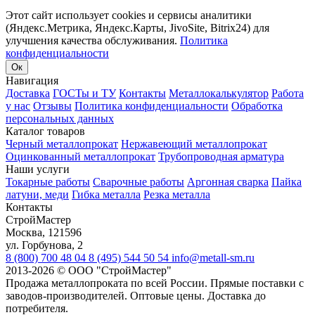
Этот сайт использует cookies и сервисы аналитики
(Яндекс.Метрика, Яндекс.Карты, JivoSite, Bitrix24) для
улучшения качества обслуживания.
Политика
конфиденциальности
Ок
Навигация
Доставка
ГОСТы и ТУ
Контакты
Металлокалькулятор
Работа
у нас
Отзывы
Политика конфиденциальности
Обработка
персональных данных
Каталог товаров
Черный металлопрокат
Нержавеющий металлопрокат
Оцинкованный металлопрокат
Трубопроводная арматура
Наши услуги
Токарные работы
Сварочные работы
Аргонная сварка
Пайка
латуни, меди
Гибка металла
Резка металла
Контакты
СтройМастер
Москва
,
121596
ул. Горбунова, 2
8 (800) 700 48 04
8 (495) 544 50 54
info@metall-sm.ru
2013-2026
©
ООО "СтройМастер"
Продажа металлопроката по всей России. Прямые поставки с
заводов-производителей. Оптовые цены. Доставка до
потребителя.