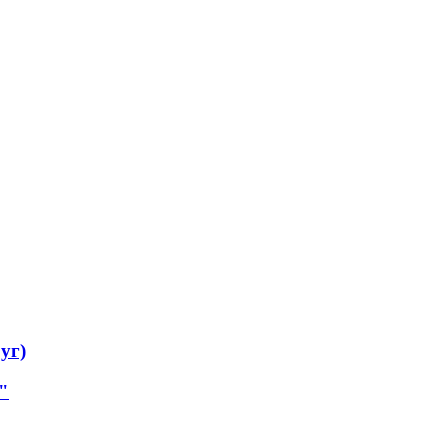
уг)
"